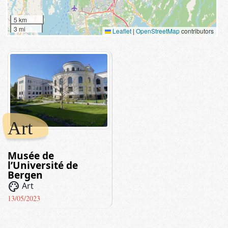
5 km
3 mi
Leaflet
|
OpenStreetMap
contributors
Art
Musée de
l’Université de
Bergen
palette
Art
13/05/2023