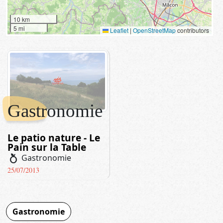
10 km
5 mi
Leaflet
|
OpenStreetMap
contributors
Gastronomie
Le patio nature - Le
Pain sur la Table
nutrition
Gastronomie
25/07/2013
Gastronomie