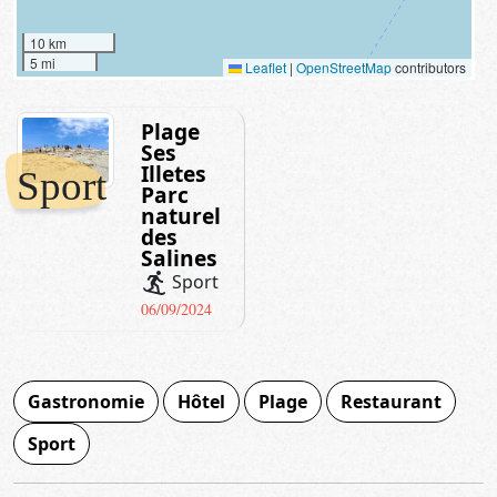
10 km
5 mi
Leaflet
|
OpenStreetMap
contributors
Plage
Ses
Illetes
Sport
Parc
naturel
des
Salines
snowboarding
Sport
06/09/2024
Gastronomie
Hôtel
Plage
Restaurant
Sport