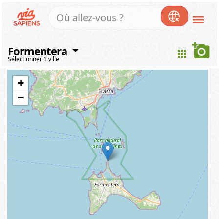
menu
add_a_photo
Formentera
apps
Sélectionner 1 ville
+
−