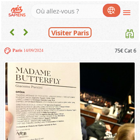
menu
chevron_left
chevron_right
Visiter Paris
palette
Paris
14/09/2024
75€ Cat 6