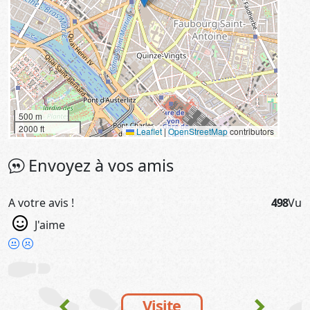
500 m
2000 ft
Leaflet
|
OpenStreetMap
contributors
Envoyez à vos amis
A votre avis !
498
Vu
J'aime
chevron_left
chevron_right
Visite