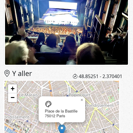
Y aller
48.85251 - 2.370401
+
−
×
palette
Place de la Bastille
75012 Paris