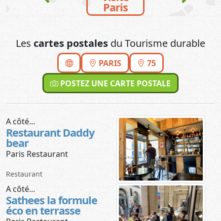
Paris
Les
cartes postales
du Tourisme durable
PARIS
75
POSTEZ UNE CARTE POSTALE
A côté...
Restaurant Daddy
bear
Paris Restaurant
Restaurant
A côté...
Sathees la formule
éco en terrasse