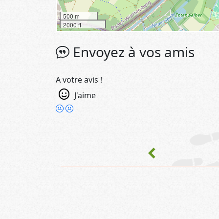
500 m
2000 ft
Envoyez à vos amis
A votre avis !
J'aime
chevron_left