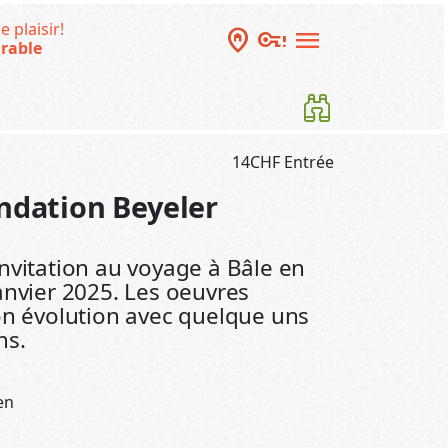
e plaisir!
home_pin
vpn_key_alert
menu
rable
14CHF Entrée
ondation Beyeler
nvitation au voyage à Bâle en
anvier 2025. Les oeuvres
son évolution avec quelque uns
ns.
en