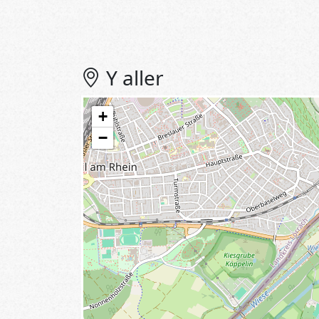
Y aller
+
−