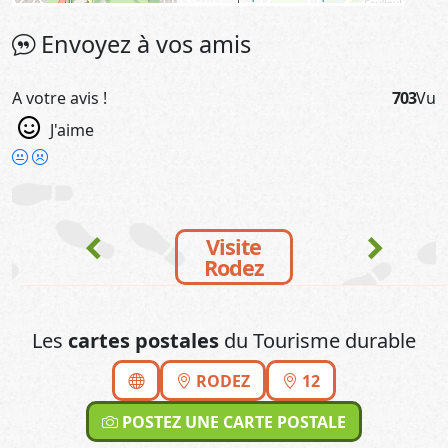
Envoyez à vos amis
A votre avis !
703
Vu
J'aime
chevron_left
chevron_right
Visite
Rodez
Les
cartes postales
du Tourisme durable
RODEZ
12
POSTEZ UNE CARTE POSTALE