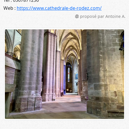
Tél : 0567871250
Web :
https://www.cathedrale-de-rodez.com/
proposé par Antoine A.