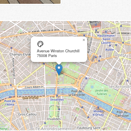
×
palette
Avenue Winston Churchill
75008 Paris