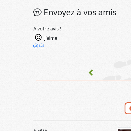
Envoyez à vos amis
A votre avis !
J'aime
chevron_left
A côté...