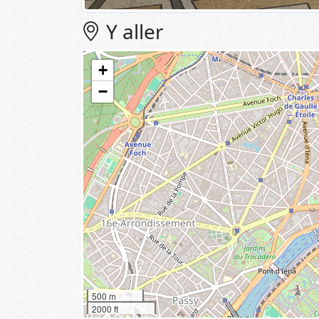
Y aller
+
−
500 m
2000 ft