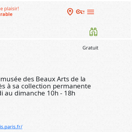
e plaisir!
home_pin
vpn_key_alert
menu
rable
Gratuit
le musée des Beaux Arts de la
ccès à sa collection permanente
rdi au dimanche 10h - 18h
s.paris.fr/