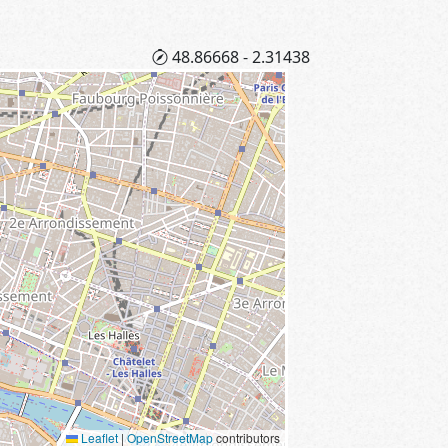
48.86668 - 2.31438
Leaflet
|
OpenStreetMap
contributors