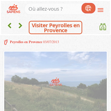
menu
chevron_left
chevron_right
Visiter Peyrolles en
Provence
barefoot
Peyrolles en Provence
03/07/2013