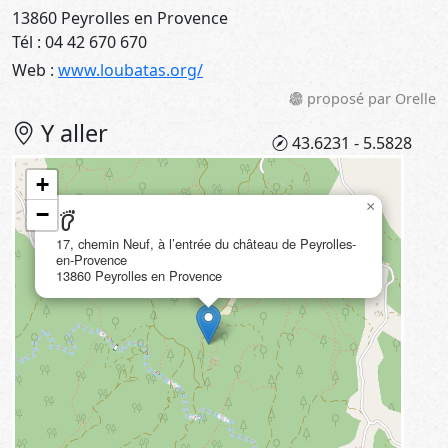
13860 Peyrolles en Provence
Tél : 04 42 670 670
Web :
www.loubatas.org/
proposé par Orelle
Y aller
43.6231 - 5.5828
+
×
−
barefoot
17, chemin Neuf, à l’entrée du château de Peyrolles-
en-Provence
13860 Peyrolles en Provence