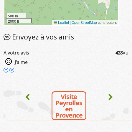
500 m
2000 ft
Leaflet
|
OpenStreetMap
contributors
Envoyez à vos amis
A votre avis !
428
Vu
J'aime
chevron_left
chevron_right
Visite
Peyrolles
en
Provence