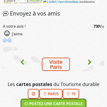
2000 ft
Leaflet
|
OpenStreetMap
contributors
Envoyez à vos amis
A votre avis !
730
Vu
J'aime
chevron_left
chevron_right
Visite
Paris
Les
cartes postales
du Tourisme durable
PARIS
75
POSTEZ UNE CARTE POSTALE