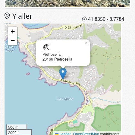
Y aller
41.8350 - 8.7784
+
−
×
beach_access
Pietrosella
20166 Pietrosella
500 m
2000 ft
Leaflet
|
OpenStreetMap
contributors