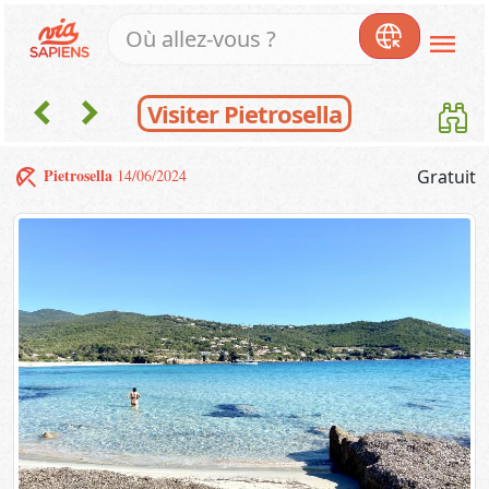
menu
chevron_left
chevron_right
Visiter Pietrosella
beach_access
Pietrosella
14/06/2024
Gratuit