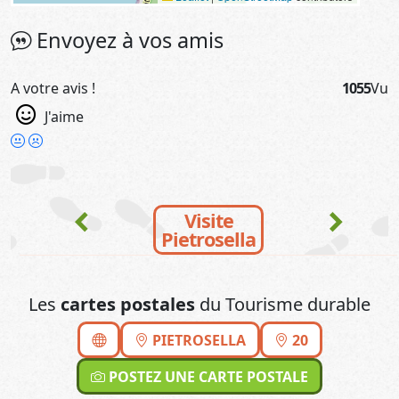
Envoyez à vos amis
A votre avis !
1055
Vu
J'aime
chevron_left
chevron_right
Visite
Pietrosella
Les
cartes postales
du Tourisme durable
PIETROSELLA
20
POSTEZ UNE CARTE POSTALE