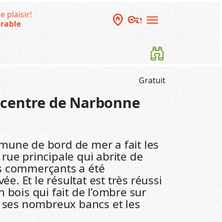
e plaisir!
home_pin
vpn_key_alert
menu
rable
Gratuit
 centre de Narbonne
mune de bord de mer a fait les
rue principale qui abrite de
s commerçants a été
. Et le résultat est très réussi
n bois qui fait de l’ombre sur
, ses nombreux bancs et les