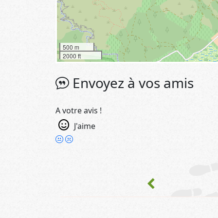
500 m
2000 ft
Envoyez à vos amis
A votre avis !
J'aime
chevron_left