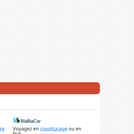
re
Voyagez en
covoiturage
ou en
bus