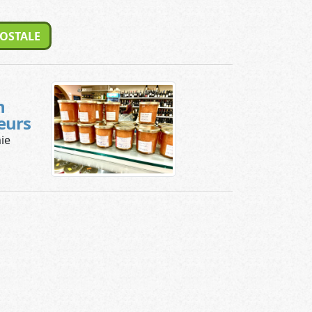
POSTALE
n
eurs
ie