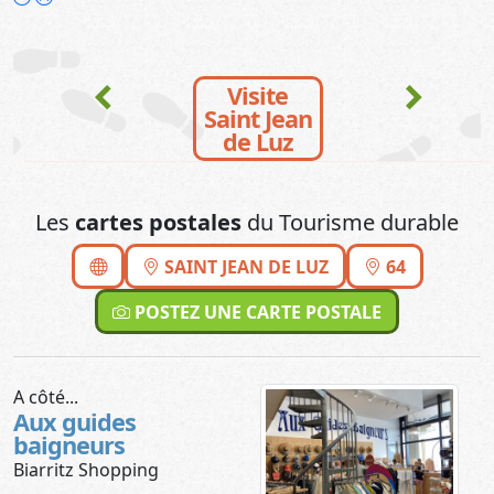
chevron_left
chevron_right
Visite
Saint Jean
de Luz
Les
cartes postales
du Tourisme durable
SAINT JEAN DE LUZ
64
POSTEZ UNE CARTE POSTALE
A côté...
Aux guides
baigneurs
Biarritz Shopping