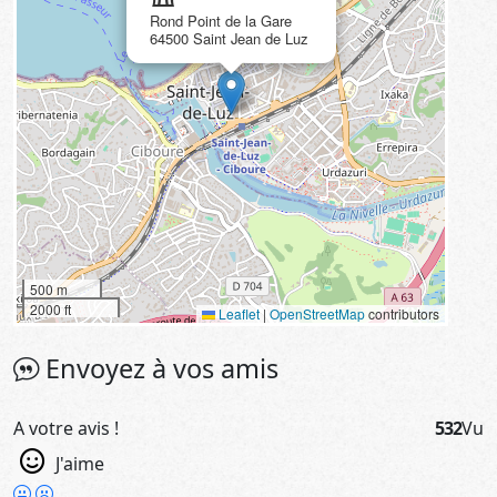
Rond Point de la Gare
64500 Saint Jean de Luz
500 m
2000 ft
Leaflet
|
OpenStreetMap
contributors
Envoyez à vos amis
A votre avis !
532
Vu
J'aime