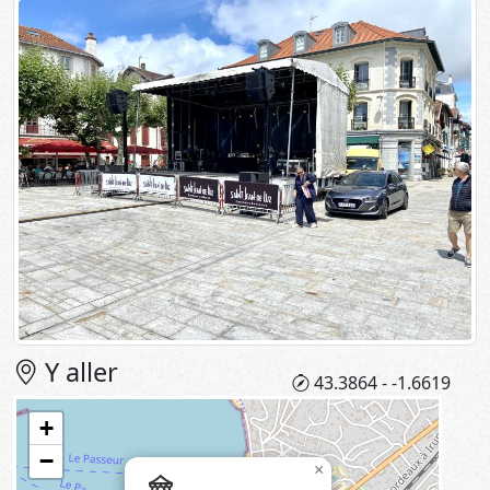
Y aller
43.3864 - -1.6619
+
−
×
festival