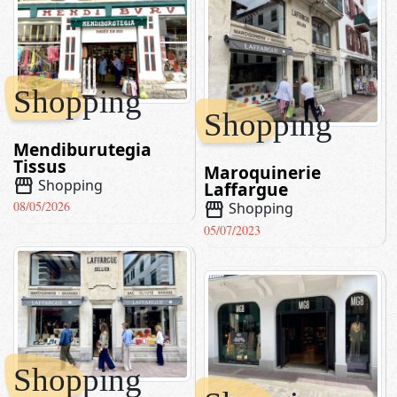
Shopping
Shopping
Mendiburutegia
Tissus
Maroquinerie
storefront
Shopping
Laffargue
storefront
08/05/2026
Shopping
05/07/2023
Shopping