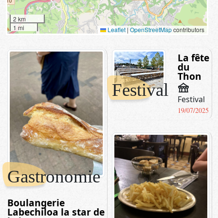
2 km
1 mi
Leaflet
|
OpenStreetMap
contributors
La fête
du
Thon
Festival
festival
Festival
19/07/2025
Gastronomie
Boulangerie
Labechiloa la star de