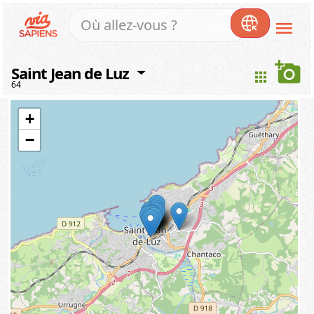
menu
add_a_photo
Saint Jean de Luz
apps
64
+
−