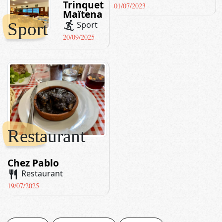
Trinquet
01/07/2023
Maïtena
Sport
snowboarding
Sport
20/09/2025
Restaurant
Chez Pablo
restaurant
Restaurant
19/07/2025