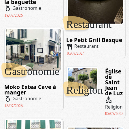
la baguette
nutrition
Gastronomie
18/07/2026
Restaurant
Le Petit Grill Basque
restaurant
Restaurant
10/07/2024
Gastronomie
Église
de
Saint
Moko Extea Cave à
Jean
Religion
manger
de Luz
nutrition
Gastronomie
church
18/07/2026
Religion
05/07/2023