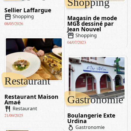
Shopping
Sellier Laffargue
storefront
Shopping
Magasin de mode
MG8 dessiné par
08/05/2026
Jean Nouvel
storefront
Shopping
04/07/2023
Restaurant
Restaurant Maison
Gastronomie
Amaé
restaurant
Restaurant
Boulangerie Exte
21/09/2025
Urdina
nutrition
Gastronomie