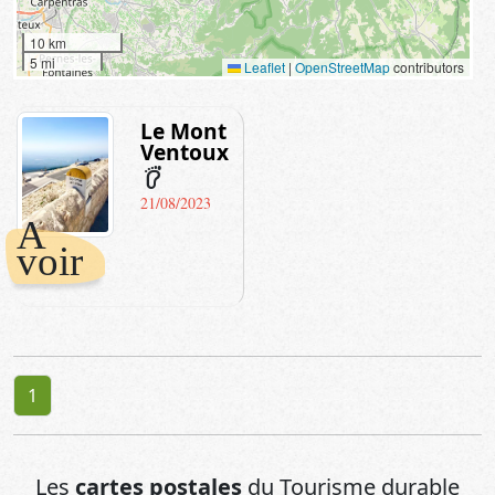
10 km
5 mi
Leaflet
|
OpenStreetMap
contributors
Le Mont
Ventoux
barefoot
21/08/2023
A
voir
1
Les
cartes postales
du Tourisme durable