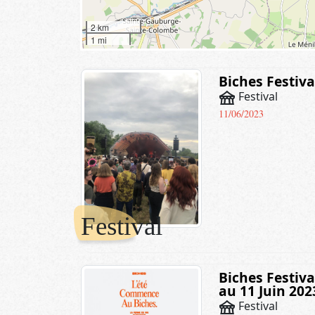
2 km
1 mi
Biches Festiva
festival
Festival
11/06/2023
Festival
Biches Festiva
au 11 Juin 202
festival
Festival