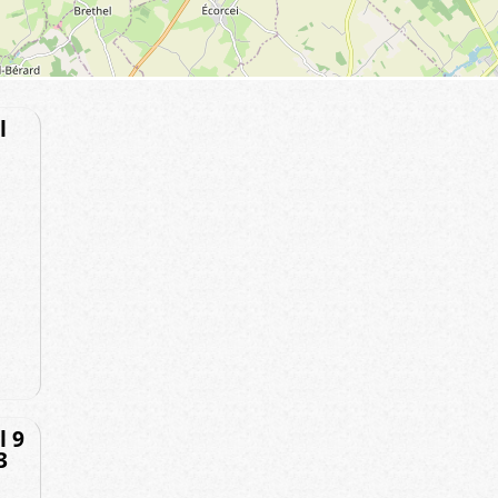
l
l 9
3