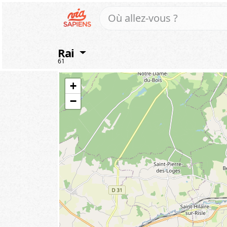
Rai
61
+
−