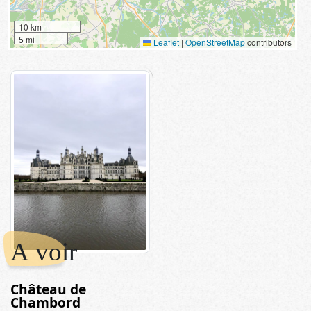
10 km
5 mi
Leaflet
|
OpenStreetMap
contributors
A voir
Château de
Chambord