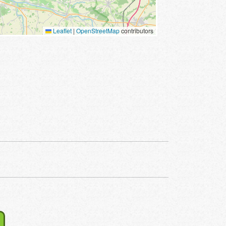
Leaflet
|
OpenStreetMap
contributors