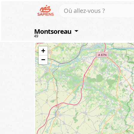
Montsoreau
49
+
−