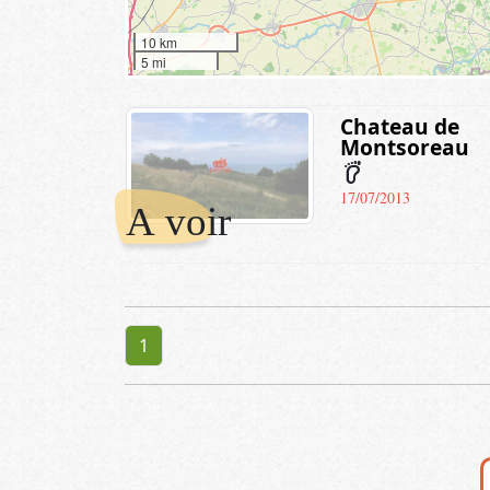
10 km
5 mi
Chateau de
Montsoreau
barefoot
17/07/2013
A voir
1