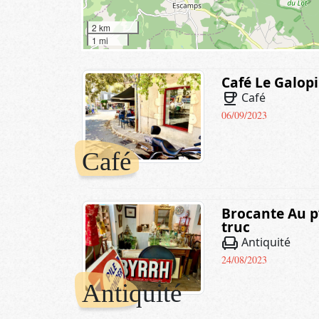
2 km
1 mi
Café Le Galop
coffee
Café
06/09/2023
Café
Brocante Au p’
truc
chair
Antiquité
24/08/2023
Antiquité