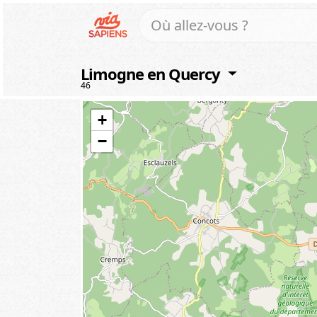
Limogne en Quercy
46
+
−