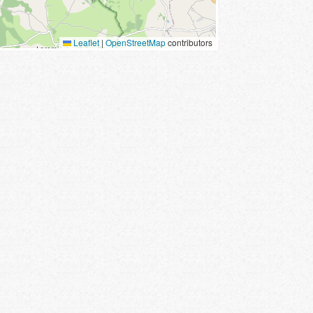
Leaflet
|
OpenStreetMap
contributors