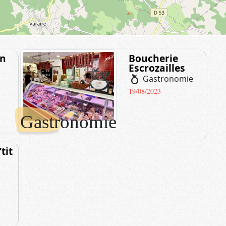
in
Boucherie
Escrozailles
nutrition
Gastronomie
19/08/2023
Gastronomie
tit