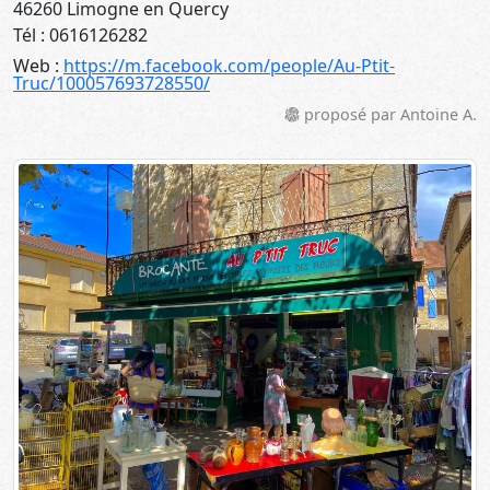
46260 Limogne en Quercy
Tél : 0616126282
Web :
https://m.facebook.com/people/Au-Ptit-
Truc/100057693728550/
proposé par Antoine A.