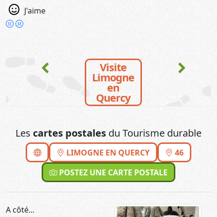
J'aime
chevron_left
chevron_right
Visite
Limogne
en
Quercy
Les
cartes postales
du Tourisme durable
LIMOGNE EN QUERCY
46
POSTEZ UNE CARTE POSTALE
A côté...