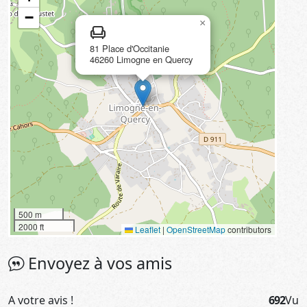
−
×
chair
81 Place d'Occitanie
46260 Limogne en Quercy
500 m
2000 ft
Leaflet
|
OpenStreetMap
contributors
Envoyez à vos amis
A votre avis !
692
Vu