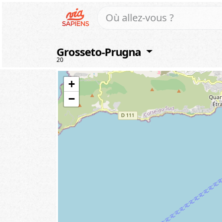
Grosseto-Prugna
20
+
−