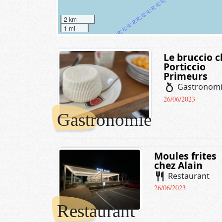
2 km
1 mi
Le bruccio c
Porticcio
Primeurs
nutrition
Gastronom
26/06/2023
Gastronomie
Moules frites
chez Alain
restaurant
Restaurant
26/06/2023
Restaurant