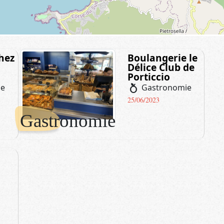
hez
Boulangerie le
Délice Club de
Porticcio
nutrition
ie
Gastronomie
25/06/2023
Gastronomie