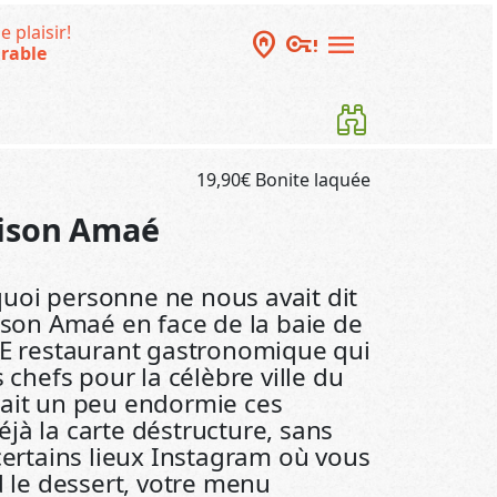
e plaisir!
home_pin
vpn_key_alert
menu
rable
19,90€ Bonite laquée
ison Amaé
z
uoi personne ne nous avait dit
aison Amaé en face de la baie de
 LE restaurant gastronomique qui
s chefs pour la célèbre ville du
tait un peu endormie ces
jà la carte déstructure, sans
 certains lieux Instagram où vous
le dessert, votre menu