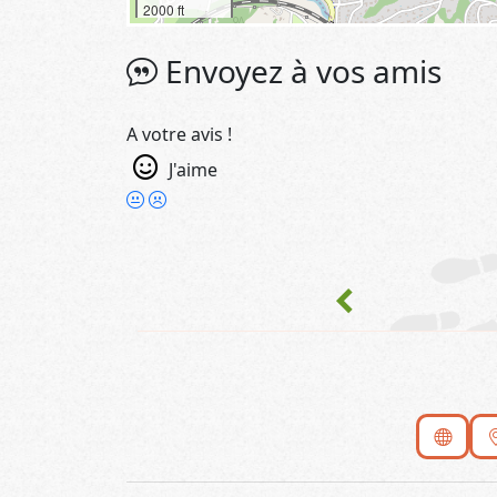
2000 ft
Envoyez à vos amis
A votre avis !
J'aime
chevron_left