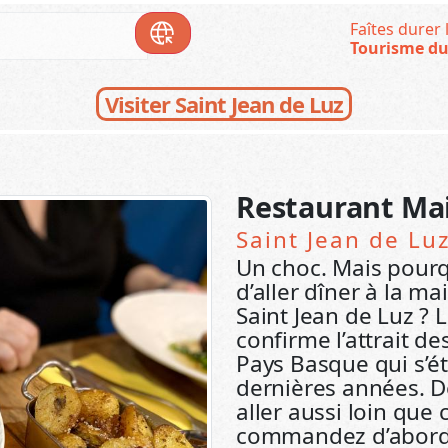
Faîtes durer l
Tourisme du
Visiter Saint Jean de Luz
Restaurant Ma
Saint Jean de Lu
Un choc. Mais pourq
d’aller dîner à la m
Saint Jean de Luz ?
confirme l’attrait de
Pays Basque qui s’é
dernières années. Dé
aller aussi loin que
commandez d’abord 