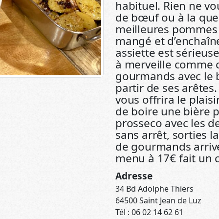
habituel. Rien ne vo
de bœuf ou à la queu
meilleures pommes 
mangé et d’enchaîn
assiette est sérieu
à merveille comme c
gourmands avec le bo
partir de ses arêtes
vous offrira le plais
de boire une bière 
prosseco avec les de
sans arrêt, sorties l
de gourmands arrivent
menu à 17€ fait un 
Adresse
34 Bd Adolphe Thiers
64500 Saint Jean de Luz
Tél : 06 02 14 62 61