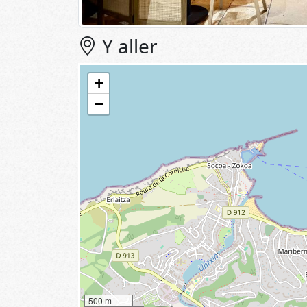
Y aller
+
−
500 m