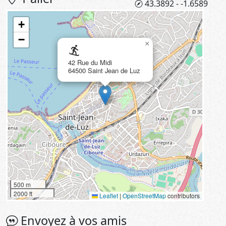
43.3892 - -1.6589
+
−
×
snowboarding
42 Rue du Midi
64500 Saint Jean de Luz
500 m
2000 ft
Leaflet
|
OpenStreetMap
contributors
Envoyez à vos amis