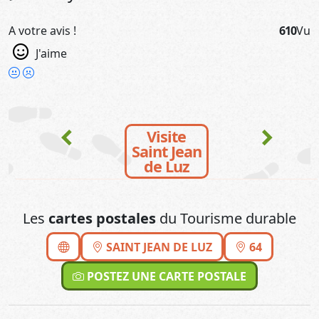
A votre avis !
610
Vu
J'aime
chevron_left
chevron_right
Visite
Saint Jean
de Luz
Les
cartes postales
du Tourisme durable
SAINT JEAN DE LUZ
64
POSTEZ UNE CARTE POSTALE