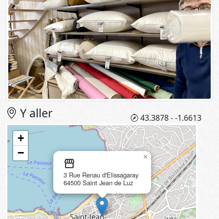
Y aller
43.3878 - -1.6613
+
−
×
storefront
3 Rue Renau d'Elissagaray
64500 Saint Jean de Luz