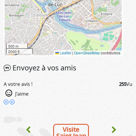
500 m
2000 ft
Leaflet
|
OpenStreetMap
contributors
Envoyez à vos amis
A votre avis !
255
Vu
J'aime
chevron_left
chevron_right
Visite
Saint Jean