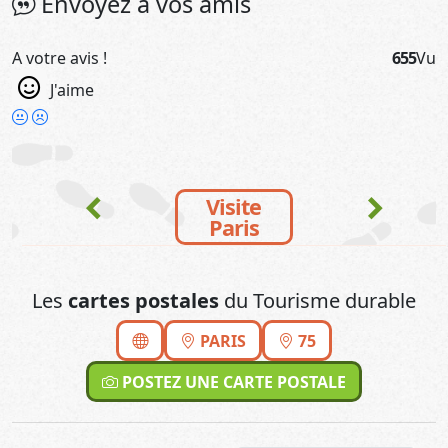
Envoyez à vos amis
A votre avis !
655
Vu
J'aime
chevron_left
chevron_right
Visite
Paris
Les
cartes postales
du Tourisme durable
PARIS
75
POSTEZ UNE CARTE POSTALE