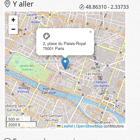
Y aller
48.86310 - 2.33733
+
−
×
palette
2, place du Palais-Royal
75001 Paris
500 m
2000 ft
Leaflet
|
OpenStreetMap
contributors