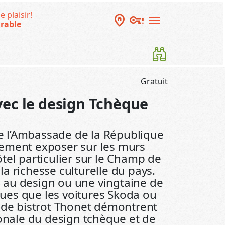
e plaisir!
home_pin
vpn_key_alert
menu
rable
Gratuit
ec le design Tchèque
 de l’Ambassade de la République
ement exposer sur les murs
tel particulier sur le Champ de
a richesse culturelle du pays.
 au design ou une vingtaine de
es que les voitures Skoda ou
s de bistrot Thonet démontrent
ionale du design tchèque et de