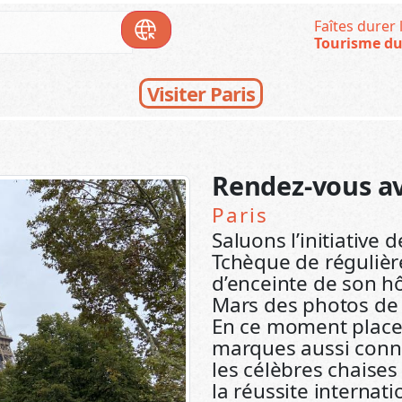
Faîtes durer l
Tourisme du
Visiter Paris
Rendez-vous av
Paris
Saluons l’initiative
Tchèque de régulièr
d’enceinte de son hô
Mars des photos de l
En ce moment place
marques aussi connu
les célèbres chaise
la réussite internat