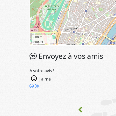
500 m
2000 ft
Envoyez à vos amis
A votre avis !
J'aime
chevron_left