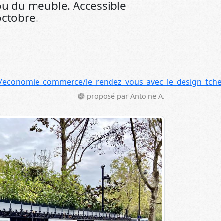
 ou du meuble. Accessible
octobre.
fr/economie_commerce/le_rendez_vous_avec_le_design_tch
proposé par Antoine A.