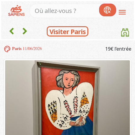
menu
chevron_left
chevron_right
Visiter Paris
palette
Paris
11/06/2026
19€ l’entrée