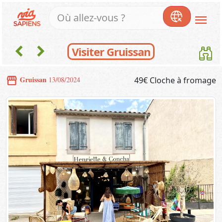
menu
chevron_left
chevron_right
Visiter Gruissan
storefront
Gruissan
13/08/2024
49€ Cloche à fromage