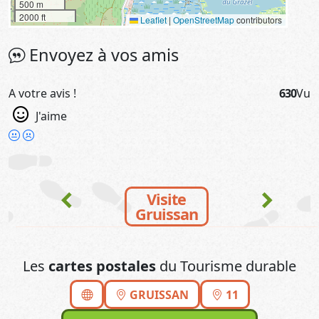
500 m
2000 ft
Leaflet
|
OpenStreetMap
contributors
Envoyez à vos amis
A votre avis !
630
Vu
J'aime
chevron_left
chevron_right
Visite
Gruissan
Les
cartes postales
du Tourisme durable
GRUISSAN
11