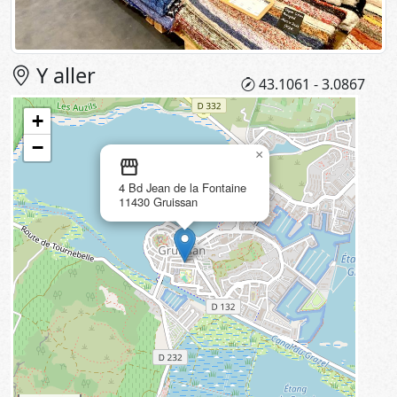
Y aller
43.1061 - 3.0867
+
−
×
storefront
4 Bd Jean de la Fontaine
11430 Gruissan