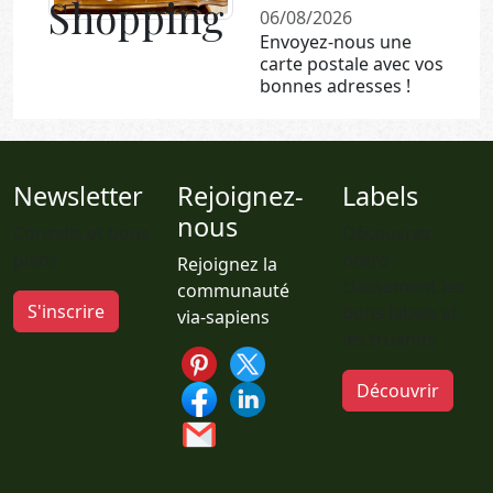
Shopping
06/08/2026
Envoyez-nous une
carte postale avec vos
bonnes adresses !
Newsletter
Rejoignez-
Labels
nous
Conseils et bons
Découvrez
plans
notre
Rejoignez la
classement les
communauté
S'inscrire
bons labels et
via-sapiens
les truands
Découvrir