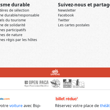
isme durable
Suivez-nous et partag
tères de sélection
Newsletter
me durable/responsable
Facebook
els du tourisme
Twitter
e de solidarité
Les cartes postales
es participatifs
mes de nature
es régis par les hôtes
votre
voiture
avec Bsp-
Réservez votre place de
théât