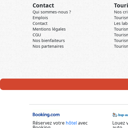
Contact
Tour
Qui sommes-nous ?
Nos cri
Emplois
Touris
Contact
Les lab
Mentions légales
Tourism
CGU
Tourism
Nos bienfaiteurs
Touris
Nos partenaires
Tourism
Réservez votre
hôtel
avec
Louez 
Booking
auto