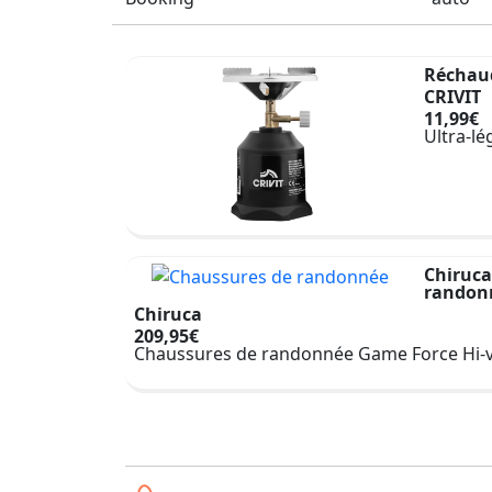
Réchau
CRIVIT
11,99€
Ultra-lé
Chiruca
randon
Chiruca
209,95€
Chaussures de randonnée Game Force Hi-v