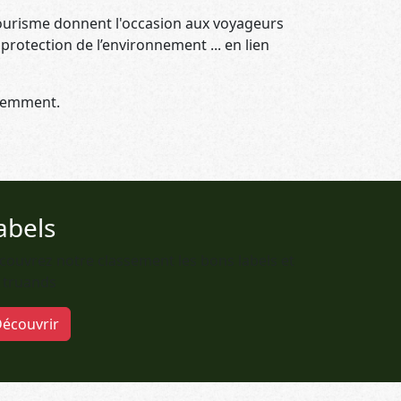
tourisme donnent l'occasion aux voyageurs
rotection de l’environnement ... en lien
éremment.
abels
couvrez notre classement les bons labels et
s truands
écouvrir