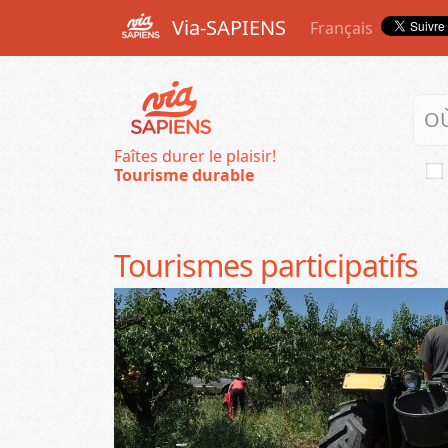
Via-SAPIENS
Français
Faîtes durer le plaisir!
Tourisme durable
Tourismes participatifs