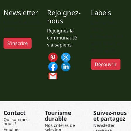
Newsletter
Rejoignez-
Labels
nous
Conseils et bons
Découvrez
plans
notre
Rejoignez la
classement les
communauté
S'inscrire
bons labels et
via-sapiens
les truands
Découvrir
Contact
Tourisme
Suivez-nous
durable
et partagez
Qui sommes-
nous ?
Nos critères de
Newsletter
Emplois
sélection