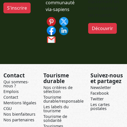
classement les
communauté
S'inscrire
bons labels et
via-sapiens
les truands
Découvrir
Contact
Tourisme
Suivez-nous
durable
et partagez
Qui sommes-
nous ?
Nos critères de
Newsletter
Emplois
sélection
Facebook
Contact
Tourisme
Twitter
durable/responsable
Mentions légales
Les cartes
Les labels du
CGU
postales
tourisme
Nos bienfaiteurs
Tourisme de
Nos partenaires
solidarité
Tourismes