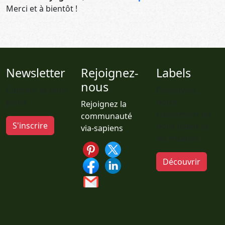
Merci et à bientôt !
Newsletter
Rejoignez-
Labels
nous
Conseils et bons
Découvrez
plans
notre
Rejoignez la
classement les
communauté
S'inscrire
bons labels et
via-sapiens
les truands
Découvrir