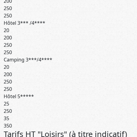
200
250
250
Hôtel 3*** /4****
20
200
250
250
Camping 3***/4****
20
200
250
250
Hôtel 5*****
25
250
35
350
Tarifs HT "Loisirs" (à titre indicatif)