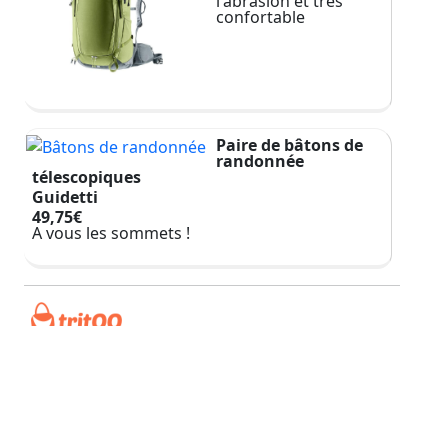
l'abrasion et très
confortable
Paire de bâtons de
randonnée
télescopiques
Guidetti
49,75€
A vous les sommets !
➜Moteur de shopping
retrouvez tous les achats
pour votre voyage
@ToBeAble 2026
Contact