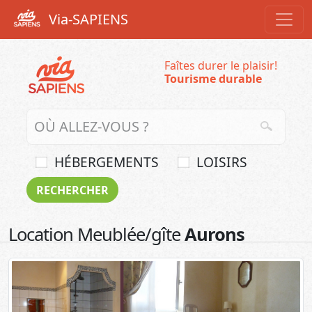
Via-SAPIENS
Faîtes durer le plaisir!
Tourisme durable
HÉBERGEMENTS
LOISIRS
Location Meublée/gîte
Aurons