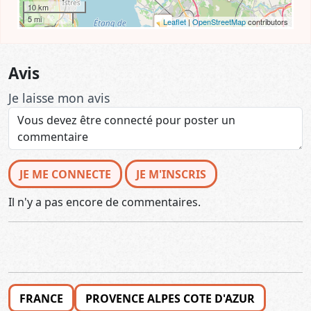
10 km
5 mi
Leaflet
|
OpenStreetMap
contributors
Avis
Je laisse mon avis
JE ME CONNECTE
JE M'INSCRIS
Il n'y a pas encore de commentaires.
FRANCE
PROVENCE ALPES COTE D'AZUR