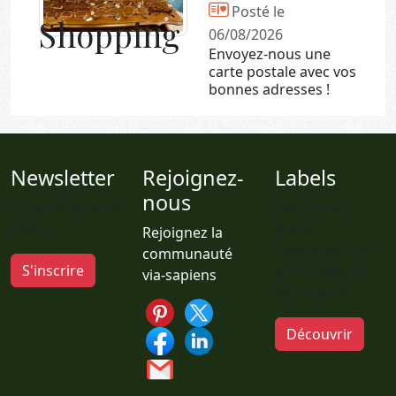
Posté le
Shopping
06/08/2026
Envoyez-nous une
carte postale avec vos
bonnes adresses !
Newsletter
Rejoignez-
Labels
nous
Conseils et bons
Découvrez
plans
notre
Rejoignez la
classement les
communauté
S'inscrire
bons labels et
via-sapiens
les truands
Découvrir