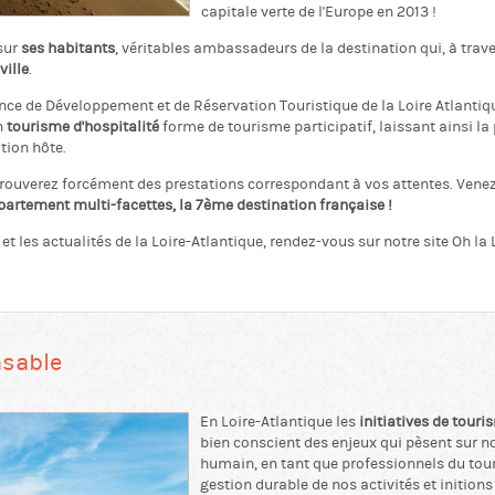
capitale verte de l'Europe en 2013 !
sur
ses habitants
, véritables ambassadeurs de la destination qui, à trav
ville
.
ce de Développement et de Réservation Touristique de la Loire Atlantiq
n
tourisme d'hospitalité
forme de tourisme participatif, laissant ainsi la
tion hôte.
trouverez forcément des prestations correspondant à vos attentes. Venez 
artement multi-facettes, la 7ème destination française !
et les actualités de la Loire-Atlantique, rendez-vous sur notre site Oh la L
nsable
En Loire-Atlantique les
initiatives de tour
bien conscient des enjeux qui pèsent sur n
humain, en tant que professionnels du to
gestion durable de nos activités et inition