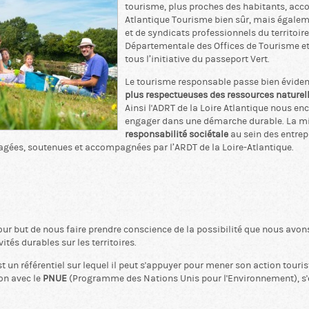
tourisme, plus proches des habitants, acc
Atlantique Tourisme bien sûr, mais égale
et de syndicats professionnels du territoire
Départementale des Offices de Tourisme et
tous l’initiative du passeport Vert.
Le tourisme responsable passe bien évid
plus respectueuses des ressources naturel
Ainsi l'ADRT de la Loire Atlantique nous e
engager dans une démarche durable. La mi
responsabilité sociétale
au sein des entrepr
agées, soutenues et accompagnées par l’ARDT de la Loire-Atlantique.
pour but de nous faire prendre conscience de la possibilité que nous avon
ités durables sur les territoires.
t un référentiel sur lequel il peut s'appuyer pour mener son action touri
on avec le
PNUE
(Programme des Nations Unis pour l'Environnement), s