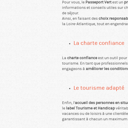
Pour vous, le
Passeport Vert
est un
pr
informations et conseils utiles sur c
de séjour.
Ainsi, en faisant des
choix responsab
la Loire-Atlantique, tout en engendr
La charte confiance
La
charte confiance
est un outil pou
tourisme. En tant que professionnels d
engageons à
améliorer les conditions
Le tourisme adapté
Enfin, l'
accueil des personnes en sit
le
label Tourisme et Handicap
véritab
vacances ou de loisirs à une clientèl
garantissant à chacun un maximum 