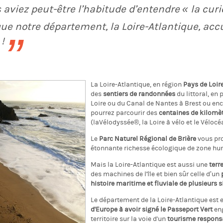
aviez peut-être l’habitude d’entendre « la curio
ue notre département, la Loire-Atlantique, accu
!
La Loire-Atlantique, en région
Pays de Loir
des
sentiers de randonnées
du littoral, en 
Loire ou du Canal de Nantes à Brest ou en
pourrez parcourir des
centaines de kilomè
(laVélodyssée®, la Loire à vélo et le Vélocé
Le
Parc Naturel Régional de Brière
vous pro
étonnante richesse écologique de zone hu
Mais la Loire-Atlantique est aussi une
terr
des machines de l'île et bien sûr celle d’un
histoire maritime et fluviale de plusieurs s
Le département de la Loire-Atlantique est e
d'Europe à avoir signé le Passeport Vert
eng
territoire sur la voie d'un
tourisme respons