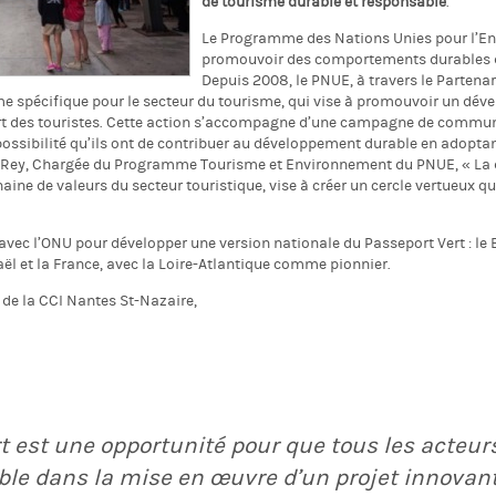
de tourisme durable et responsable
.
Le Programme des Nations Unies pour l’En
promouvoir des comportements durables dan
Depuis 2008, le PNUE, à travers le Partena
e spécifique pour le secteur du tourisme, qui vise à promouvoir un dév
t des touristes. Cette action s’accompagne d’une campagne de communi
possibilité qu’ils ont de contribuer au développement durable en adoptan
 Rey, Chargée du Programme Tourisme et Environnement du PNUE, « La 
aine de valeurs du secteur touristique, vise à créer un cercle vertueux qu
avec l’ONU pour développer une version nationale du Passeport Vert : le Br
raël et la France, avec la Loire-Atlantique comme pionnier.
 de la CCI Nantes St-Nazaire,
t est une opportunité pour que tous les acteur
ble dans la mise en œuvre d’un projet innovant