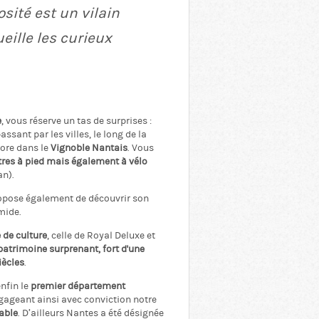
sité est un vilain
eille les curieux
e
, vous réserve un tas de surprises :
passant par les villes, le long de la
core dans le
Vignoble Nantais
. Vous
tres à pied mais également à vélo
an).
pose également de découvrir son
mide.
e de culture
, celle de Royal Deluxe et
patrimoine surprenant, fort d'une
iècles
.
nfin le
premier département
ageant ainsi avec conviction notre
able
. D’ailleurs Nantes a été désignée