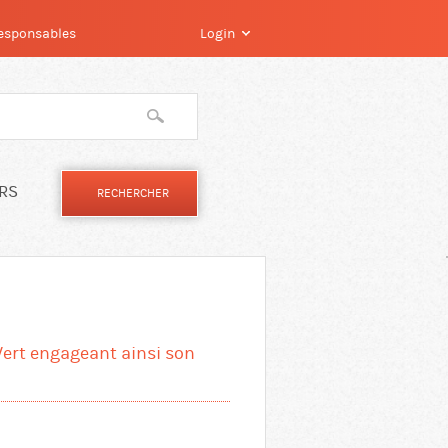
 responsables
Login
IRS
Vert engageant ainsi son