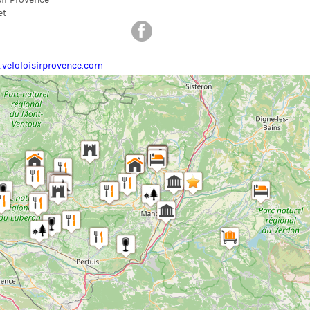
sir Provence
et
.veloloisirprovence.com