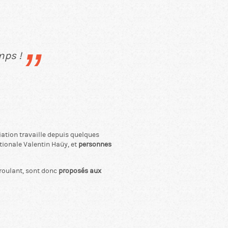
mps !
iation travaille depuis quelques
tionale
Valentin Haüy
, et
personnes
 roulant, sont donc
proposés aux