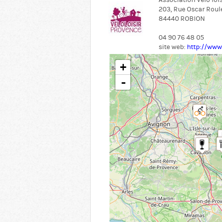
Association Vélo loi
203, Rue Oscar Roul
84440 ROBION
04 90 76 48 05
site web:
http://www
+
-