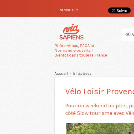
Français
Passer
directement
au
contenu
Rhône-Alpes, PACA et
Normandie ouverts !
Bientôt dans toute la France
Accueil
Initiatives
Vélo Loisir Proven
Pour un weekend ou plus, par
côté Slow tourisme avec Vélo