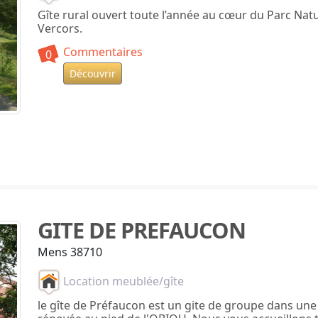
Gîte rural ouvert toute l’année au cœur du Parc Nat
Vercors.
Commentaires
0
Découvrir
GITE DE PREFAUCON
Mens 38710
Location meublée/gîte
le gîte de Préfaucon est un gite de groupe dans un