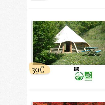
Espace bien-être (4)
Poële/Cheminée (10)
39€