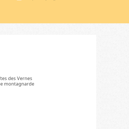
Tourisme et handicap (17)
Camping qualité (1)
Chouette nature (10)
Ecogîte de France (33)
Ecolabel Européen (4)
Gîte de France (88)
Gîte Panda (29)
La Clef Verte (39)
Pré Vert (1)
Rando Accueil (3)
Clévacances (5)
îtes des Vernes
nce montagnarde
Bienvenue à la ferme (42)
Famille + (1)
Grand site de France (1)
Charmance (4)
Accueil Paysan (74)
LPO (5)
La Via Natura (1)