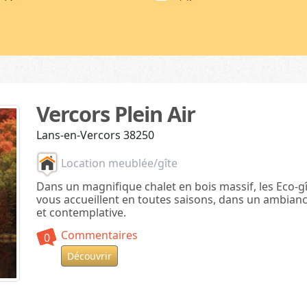
 d'étape (2)
Rivière (11)
ping (119)
Campagne (55)
 de groupe (3)
Ville / village (23)
rgement insolite (30)
Restauration
dence/village vacances (13)
Petit déjeuner (12)
Demi-pension (10)
eur
Vercors Plein Air
ine (141)
Pension complète (8)
Lans-en-Vercors 38250
ce vert privatif (9)
Gestion Libre (33)
ce vert à partager (37)
Petite épicerie (2)
Location meublée/gîte
asse / balcon (36)
Cuisine à disposition (4)
Dans un magnifique chalet en bois massif, les Eco-g
ing privé (35)
Restauration (138)
vous accueillent en toutes saisons, dans un ambia
ce jeux (12)
et contemplative.
is (14)
Commentaires
0
 enfants/ados (1)
Découvrir