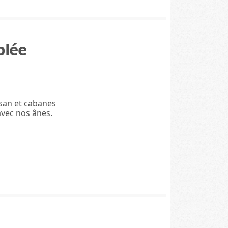
AB - Agriculture Biologique (11)
Charte écotourisme en Trièves (7)
Charte Ferme du Vercors (1)
blée
Langue
Anglais (294)
Allemand (64)
Espagnol (61)
ysan et cabanes
Italien (41)
avec nos ânes.