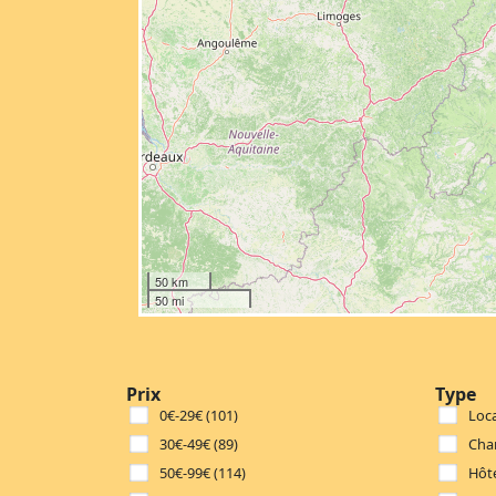
50 km
50 mi
Prix
Type
0€-29€ (101)
Loca
30€-49€ (89)
Cha
50€-99€ (114)
Hôte