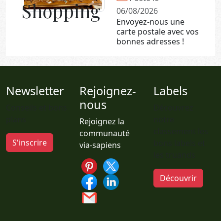
Shopping
06/08/2026
Envoyez-nous une
carte postale avec vos
bonnes adresses !
Newsletter
Rejoignez-
Labels
nous
Conseils et bons
Découvrez
plans
notre
Rejoignez la
classement les
communauté
S'inscrire
bons labels et
via-sapiens
les truands
Découvrir