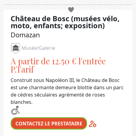
Château de Bosc (musées vélo,
moto, enfants; exposition)
Domazan
Musée/Galerie
A partir de 12.50 € l'entrée
P.Tarif
Construit sous Napoléon III, le Château de Bosc
est une charmante demeure blottie dans un parc
de cèdres séculaires agrémenté de roses
blanches.
manage_accounts
CONTACTEZ LE PRESTATAIRE