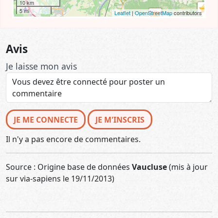
10 km
5 mi
Leaflet
|
OpenStreetMap
contributors
Avis
Je laisse mon avis
JE ME CONNECTE
JE M'INSCRIS
Il n'y a pas encore de commentaires.
Source : Origine base de données
Vaucluse
(mis à jour
sur via-sapiens le 19/11/2013)