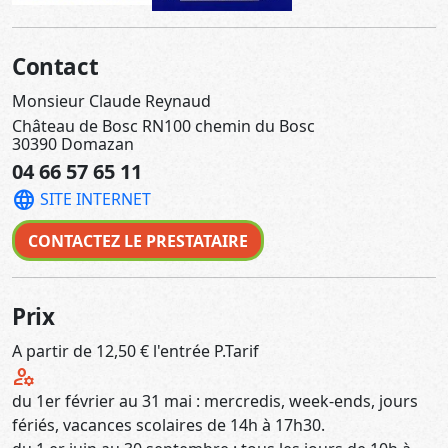
Contact
Monsieur Claude Reynaud
Château de Bosc RN100 chemin du Bosc
30390 Domazan
04 66 57 65 11
language
SITE INTERNET
CONTACTEZ LE PRESTATAIRE
Prix
A partir de 12,50 € l'entrée P.Tarif
manage_accounts
du 1er février au 31 mai : mercredis, week-ends, jours
fériés, vacances scolaires de 14h à 17h30.