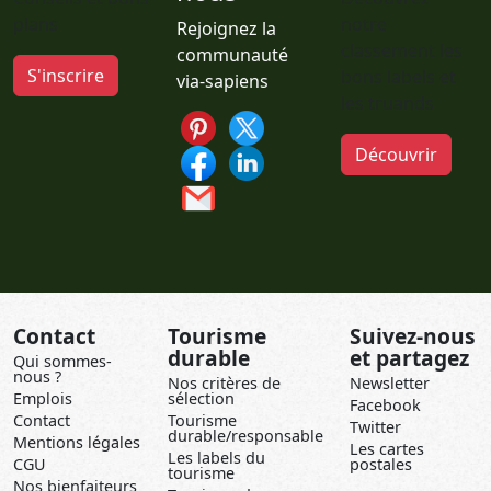
plans
notre
Rejoignez la
classement les
communauté
S'inscrire
bons labels et
via-sapiens
les truands
Découvrir
Contact
Tourisme
Suivez-nous
durable
et partagez
Qui sommes-
nous ?
Nos critères de
Newsletter
Emplois
sélection
Facebook
Contact
Tourisme
Twitter
durable/responsable
Mentions légales
Les cartes
Les labels du
CGU
postales
tourisme
Nos bienfaiteurs