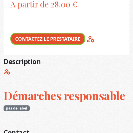
A partir de 28.00 €
manage_accounts
CONTACTEZ LE PRESTATAIRE
Description
manage_accounts
Démarches responsable
pas de label
Contact