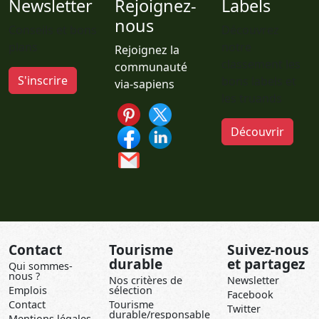
Newsletter
Rejoignez-
Labels
nous
Conseils et bons
Découvrez
plans
notre
Rejoignez la
classement les
communauté
S'inscrire
bons labels et
via-sapiens
les truands
Découvrir
Contact
Tourisme
Suivez-nous
durable
et partagez
Qui sommes-
nous ?
Nos critères de
Newsletter
Emplois
sélection
Facebook
Contact
Tourisme
Twitter
durable/responsable
Mentions légales