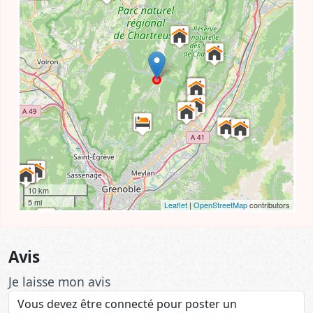
10 km
5 mi
Leaflet
|
OpenStreetMap
contributors
Avis
Je laisse mon avis