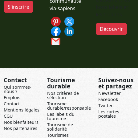
communauté
S'inscrire
bons labels et
via-sapiens
les truands
Découvrir
Contact
Tourisme
Suivez-nous
durable
et partagez
Qui sommes-
nous ?
Nos critères de
Newsletter
Emplois
sélection
Facebook
Contact
Tourisme
Twitter
durable/responsable
Mentions légales
Les cartes
Les labels du
CGU
postales
tourisme
Nos bienfaiteurs
Tourisme de
Nos partenaires
solidarité
Tourismes