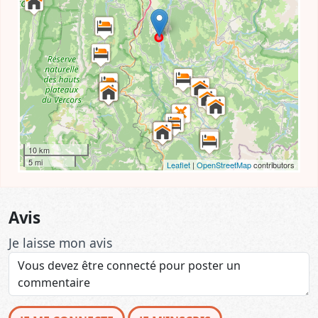
10 km
5 mi
Leaflet
|
OpenStreetMap
contributors
Avis
Je laisse mon avis