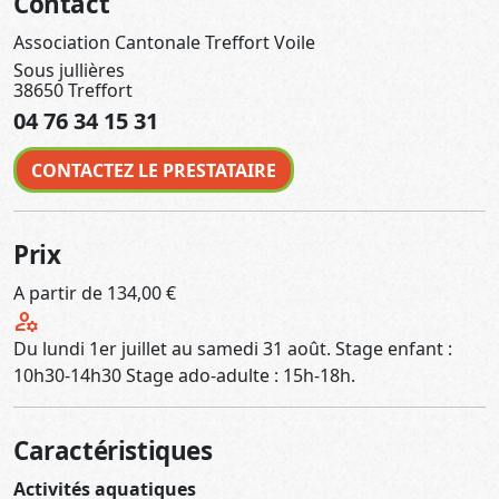
Contact
Association Cantonale Treffort Voile
Sous jullières
38650 Treffort
04 76 34 15 31
CONTACTEZ LE PRESTATAIRE
Prix
A partir de 134,00 €
manage_accounts
Du lundi 1er juillet au samedi 31 août. Stage enfant :
10h30-14h30 Stage ado-adulte : 15h-18h.
Caractéristiques
Activités aquatiques