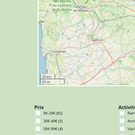
10 km
10 mi
Prix
Activit
0€-29€ (82)
Ran
30€-49€ (5)
Acr
50€-99€ (4)
Via-