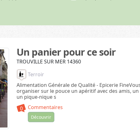
i-activité (3)
Radonnée aquatique (1)
Voile (17)
e
Plongée (11)
ais (3)
Paddle (1)
Aviron (3)
activites sportives
is (4)
Gastronomie
Un panier pour ce soir
Terroir (4)
TROUVILLE SUR MER 14360
Vélo
Terroir
Location (20)
Alimentation Générale de Qualité - Epicerie FineVou
organiser sur le pouce un apéritif avec des amis, un
un pique-nique s
Commentaires
0
Découvrir