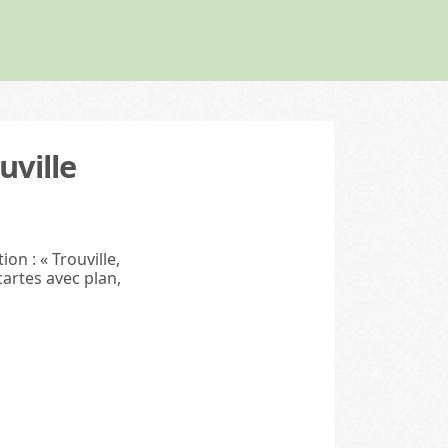
Nature
Sorties nature (12)
uville
on : « Trouville,
cartes avec plan,