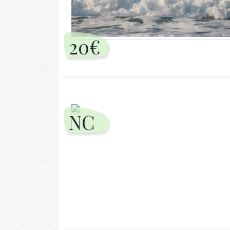
20€
NC