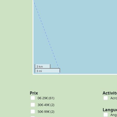
3 km
3 mi
Prix
Activit
0€-29€ (61)
Acr
30€-49€ (2)
Langu
50€-99€ (2)
Angl