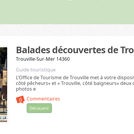
Canoë-Kayak (11)
Voile (19)
tion (11)
Plongée (3)
ier Vélo (1)
Paddle (2)
Aviron (2)
Gastronomie
Balades découvertes de Tro
Terroir (3)
Trouville-Sur-Mer 14360
Activités équestres
Guide touristique
Equitation (10)
L’Office de Tourisme de Trouville met à votre dispositi
Attelage (1)
côté pêcheurs» et « Trouville, côté baigneurs» deux 
Randonnée avec animal (13)
photos e
Commentaires
0
Découvrir