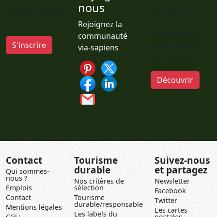
nous
Conseils et bons
Découvrez
plans
notre
Rejoignez la
classement les
communauté
S'inscrire
bons labels et
via-sapiens
les truands
Découvrir
Contact
Tourisme
Suivez-nous
durable
et partagez
Qui sommes-
nous ?
Nos critères de
Newsletter
Emplois
sélection
Facebook
Contact
Tourisme
Twitter
durable/responsable
Mentions légales
Les cartes
Les labels du
CGU
postales