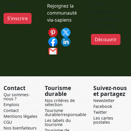
plans
notre
Rejoignez la
classement les
communauté
S'inscrire
bons labels et
via-sapiens
les truands
Découvrir
Contact
Tourisme
Suivez-nous
durable
et partagez
Qui sommes-
nous ?
Nos critères de
Newsletter
Emplois
sélection
Facebook
Contact
Tourisme
Twitter
durable/responsable
Mentions légales
Les cartes
Les labels du
CGU
postales
tourisme
Nos bienfaiteurs
Tourisme de