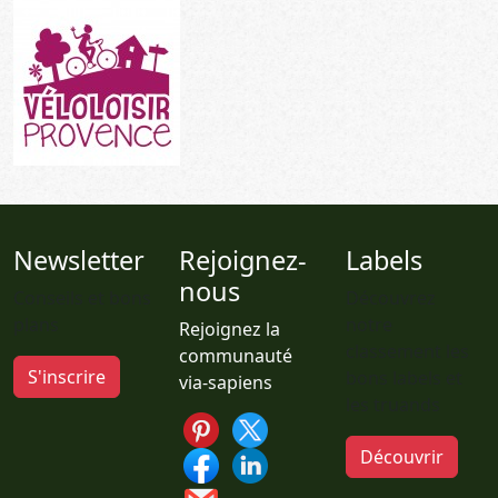
Newsletter
Rejoignez-
Labels
nous
Conseils et bons
Découvrez
plans
notre
Rejoignez la
classement les
communauté
S'inscrire
bons labels et
via-sapiens
les truands
Découvrir