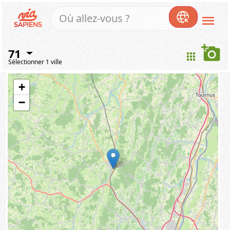
menu
add_a_photo
71
apps
Sélectionner 1 ville
+
−