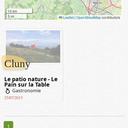
10 km
5 mi
Leaflet
|
OpenStreetMap
contributors
Cluny
Le patio nature - Le
Pain sur la Table
nutrition
Gastronomie
25/07/2013
1