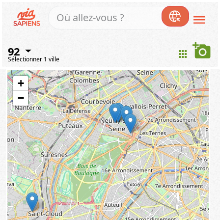
menu
add_a_photo
92
apps
Sélectionner 1 ville
+
−