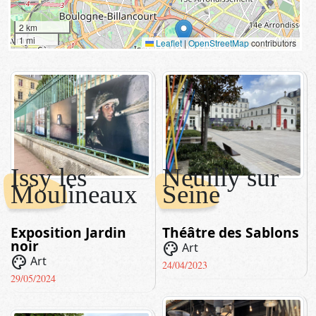
2 km
1 mi
Leaflet
|
OpenStreetMap
contributors
Issy les
Neuilly sur
Moulineaux
Seine
Exposition Jardin
Théâtre des Sablons
noir
palette
Art
palette
Art
24/04/2023
29/05/2024