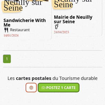
Neuilly sur
Seine
Seine
Mairie de Neuilly
Sandwicherie With
sur Seine
Me
barefoot
restaurant
Restaurant
24/04/2023
14/01/2024
1
Les
cartes postales
du Tourisme durable
POSTEZ 1 CARTE