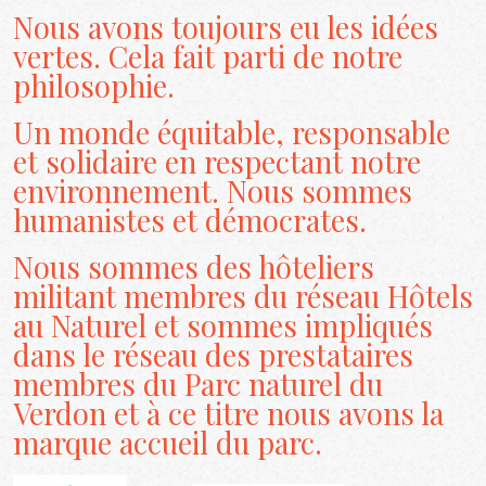
Nous avons toujours eu les idées
vertes. Cela fait parti de notre
philosophie.
Un monde équitable, responsable
et solidaire en respectant notre
environnement. Nous sommes
humanistes et démocrates.
Nous sommes des hôteliers
militant membres du réseau Hôtels
au Naturel et sommes impliqués
dans le réseau des prestataires
membres du Parc naturel du
Verdon et à ce titre nous avons la
marque accueil du parc.