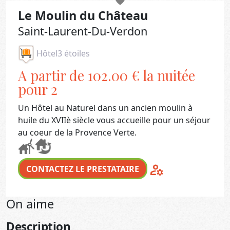
Le Moulin du Château
Saint-Laurent-Du-Verdon
Hôtel
3 étoiles
A partir de 102.00 € la nuitée
pour 2
Un Hôtel au Naturel dans un ancien moulin à
huile du XVIIè siècle vous accueille pour un séjour
au coeur de la Provence Verte.
manage_accounts
CONTACTEZ LE PRESTATAIRE
On aime
Description