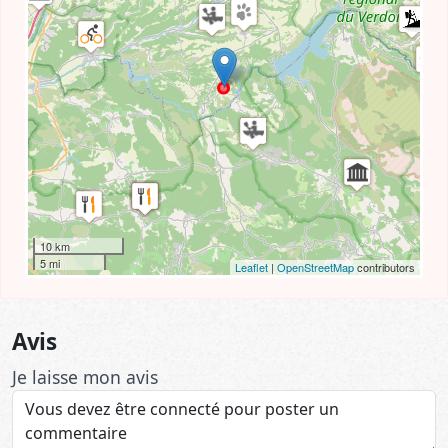
10 km
5 mi
Leaflet
|
OpenStreetMap
contributors
Avis
Je laisse mon avis