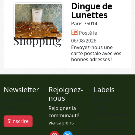
Dingue de
Lunettes
Paris 75014
Posté le
Shopping
06/08/2026
Envoyez-nous une
carte postale avec vos
bonnes adresses !
Newsletter
Rejoignez-
Labels
nous
Conseils et bons
Découvrez
plans
notre
Rejoignez la
classement les
communauté
S'inscrire
bons labels et
via-sapiens
les truands