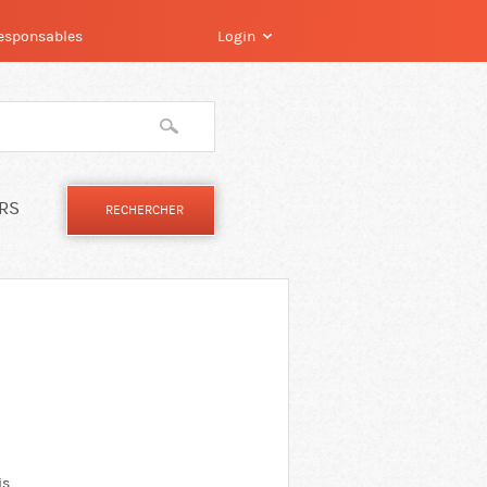
 responsables
Login
IRS
is,