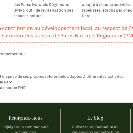
des Parcs Naturels Régionaux
adapté à chaque activités
(PNR), outil de revitalisation des
labélisées, établis par cha
espaces naturel.
Parc.
 contribution au développement local, au respect de l
es implantées au sein de Parcs Naturels Régionaux (PNR
ironnementale
dispose de ses propres référentiels adaptés à différentes activités
ue Parc
s à chaque PNR
Rejoignez-nous
Le blog
Rejoignez la communauté
Suivez toute l'actualité de
via-sapiens
via-sapiens sur notre blog