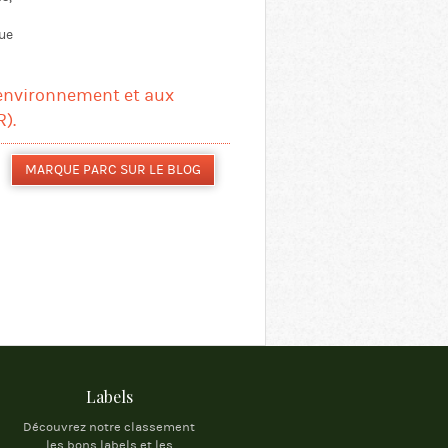
que
’environnement et aux
).
MARQUE PARC SUR LE BLOG
Labels
Découvrez notre classement
les bons labels et les