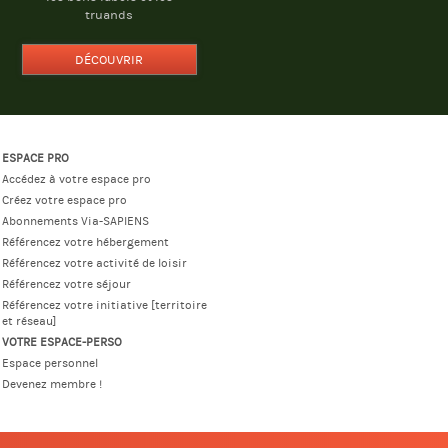
truands
DÉCOUVRIR
ESPACE PRO
Accédez à votre espace pro
Créez votre espace pro
Abonnements Via-SAPIENS
Référencez votre hébergement
Référencez votre activité de loisir
Référencez votre séjour
Référencez votre initiative [territoire
et réseau]
VOTRE ESPACE-PERSO
Espace personnel
Devenez membre !