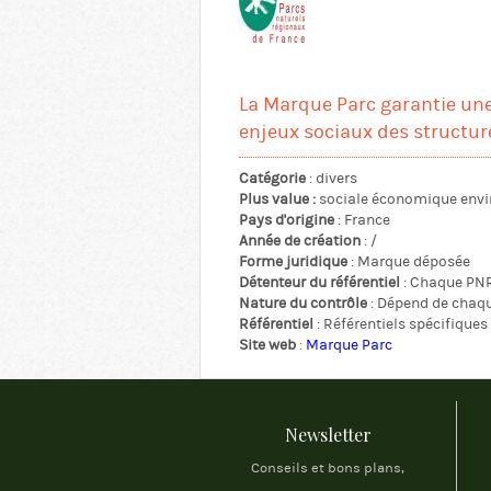
La Marque Parc garantie une
enjeux sociaux des structur
Catégorie
: divers
Plus value :
sociale économique env
Pays d'origine
: France
Année de création
: /
Forme juridique
: Marque déposée
Détenteur du référentiel
: Chaque PNR 
Nature du contrôle
: Dépend de chaq
Référentiel
: Référentiels spécifique
Site web
:
Marque Parc
Newsletter
Conseils et bons plans,