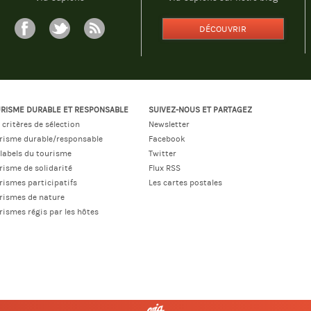
DÉCOUVRIR
RISME DURABLE ET RESPONSABLE
SUIVEZ-NOUS ET PARTAGEZ
 critères de sélection
Newsletter
risme durable/responsable
Facebook
 labels du tourisme
Twitter
risme de solidarité
Flux RSS
rismes participatifs
Les cartes postales
rismes de nature
rismes régis par les hôtes