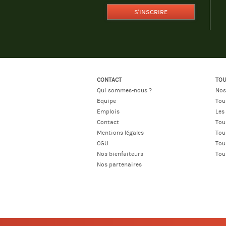
S'INSCRIRE
CONTACT
TOU
Qui sommes-nous ?
Nos
Equipe
Tou
Emplois
Les
Contact
Tou
Mentions légales
Tou
CGU
Tou
Nos bienfaiteurs
Tou
Nos partenaires