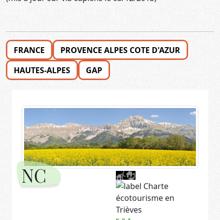
FRANCE
PROVENCE ALPES COTE D'AZUR
HAUTES-ALPES
GAP
NC