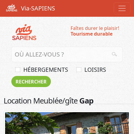
Via-SAPIENS
Faîtes durer le plaisir!
Tourisme durable
HÉBERGEMENTS
LOISIRS
Location Meublée/gîte
Gap