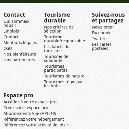
Contact
Tourisme
Suivez-nous
durable
et partagez
Qui sommes-
nous ?
Nos critères de
Newsletter
Emplois
sélection
Facebook
Contact
Tourisme
Twitter
durable/responsable
Mentions légales
Les cartes
Les labels du
CGU
postales
tourisme
Nos bienfaiteurs
Tourisme de
Nos partenaires
solidarité
Tourismes
participatifs
Tourismes de nature
Tourismes régis par
les hôtes
Espace pro
Accédez à votre espace pro
Créez votre espace pro
Abonnements Via-SAPIENS
Référencez votre hébergement
Référencez votre activité de loisir