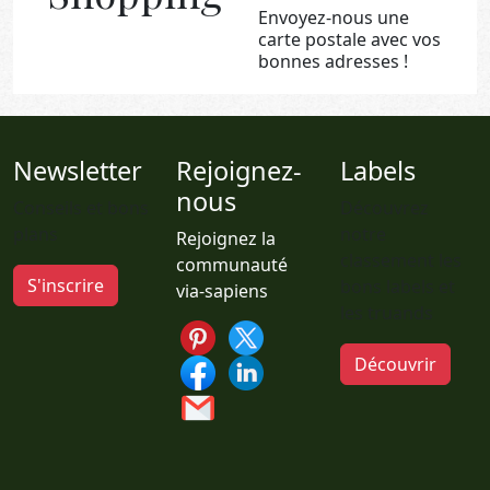
Envoyez-nous une
carte postale avec vos
bonnes adresses !
Newsletter
Rejoignez-
Labels
nous
Conseils et bons
Découvrez
plans
notre
Rejoignez la
classement les
communauté
S'inscrire
bons labels et
via-sapiens
les truands
Découvrir