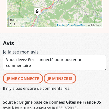
10 km
5 mi
Leaflet
|
OpenStreetMap
contributors
Avis
Je laisse mon avis
JE ME CONNECTE
JE M'INSCRIS
Il n'y a pas encore de commentaires.
Source : Origine base de données
Gîtes de France 05
(mis à jour sur via-sapiens le 03/12/2013)